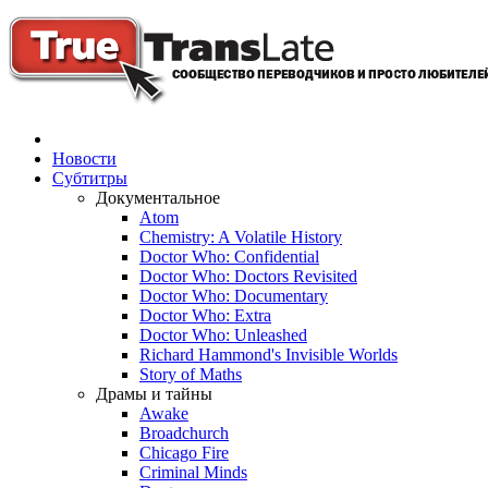
Новости
Субтитры
Документальное
Atom
Chemistry: A Volatile History
Doctor Who: Confidential
Doctor Who: Doctors Revisited
Doctor Who: Documentary
Doctor Who: Extra
Doctor Who: Unleashed
Richard Hammond's Invisible Worlds
Story of Maths
Драмы и тайны
Awake
Broadchurch
Chicago Fire
Criminal Minds