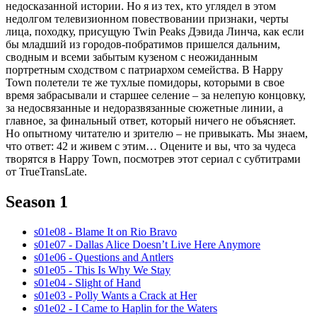
недосказанной истории. Но я из тех, кто углядел в этом
недолгом телевизионном повествовании признаки, черты
лица, походку, присущую Twin Peaks Дэвида Линча, как если
бы младший из городов-побратимов пришелся дальним,
сводным и всеми забытым кузеном с неожиданным
портретным сходством с патриархом семейства. В Happy
Town полетели те же тухлые помидоры, которыми в свое
время забрасывали и старшее селение – за нелепую концовку,
за недосвязанные и недоразвязанные сюжетные линии, а
главное, за финальный ответ, который ничего не объясняет.
Но опытному читателю и зрителю – не привыкать. Мы знаем,
что ответ: 42 и живем с этим… Оцените и вы, что за чудеса
творятся в Happy Town, посмотрев этот сериал с субтитрами
от TrueTransLate.
Season 1
s01e08 - Blame It on Rio Bravo
s01e07 - Dallas Alice Doesn’t Live Here Anymore
s01e06 - Questions and Antlers
s01e05 - This Is Why We Stay
s01e04 - Slight of Hand
s01e03 - Polly Wants a Crack at Her
s01e02 - I Came to Haplin for the Waters