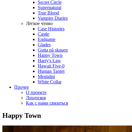
Secret Circle
Supernatural
True Blood
Vampire Diaries
Лёгкое чтиво
Case Histories
Castle
Endgame
Glades
Gutta på skauen
Happy Town
Harry's Law
Hawaii Five-0
Human Target
Mentalist
White Collar
Прочее
О проекте
Лицензия
Как с нами связаться
Happy Town