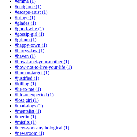
#emma (1)
#endgame (1)
#escape-artist (1)
#fringe (1)
#glades (1)
#good-wife (1)
#gossip-girl (1)
#grimm (1)
#happy-town (1)
#harrys-law (1)
#haven (1)
#how-i-met-your-mother (1)
#how-not-to-live-your-life (1)
#human-target (1)
#justified (1)
#killing (1)
#lie-to-me (1)
#life-unexpected (1)
#lost-girl (1)
#mad-dogs (1)
#mentalist (1)
#merlin (1)
#misfits (1)
#new-york-mythological (1)
#newsroom (1)