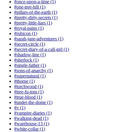
#once-upon-a-time (1)
#one-tree-hill (1)
#pillars-of-the-earth (1)
#pretty-dirty-secrets (1)
#pretty-little-liars (1)
#royal-pains (1)
#rubicon (1)
#sarah-jane-adventures (1)
#secret-circle (1)
#secret-diary-of-a-call-girl (1)
#shadow-line (1)
#sherlock (1)
#single-father (1)
#sons-of-anarchy (1)
#supernatural (1)
#thorne (1)
#torchwood (1)
#tree-fu-tom (1)
#true-blood (1)
#under-the-dome (1)
#v (1)
#vampire-diaries (1)
#walking-dead (1)
#warehouse-13 (1)
#white-collar (1)