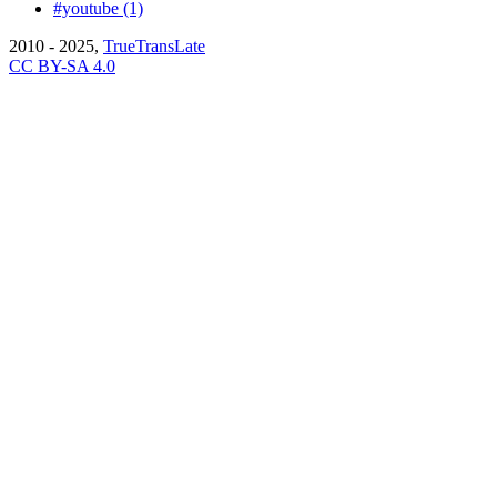
#youtube (1)
2010 - 2025,
TrueTransLate
CC BY-SA 4.0