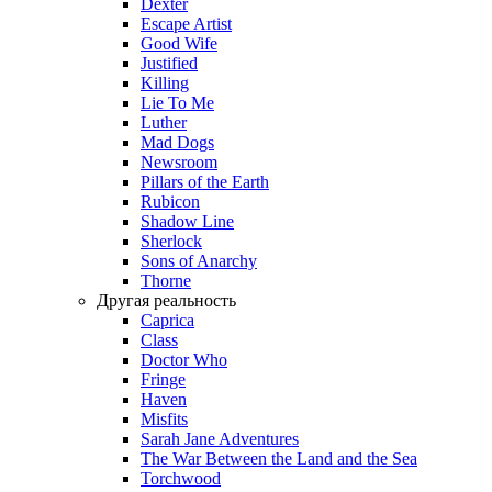
Dexter
Escape Artist
Good Wife
Justified
Killing
Lie To Me
Luther
Mad Dogs
Newsroom
Pillars of the Earth
Rubicon
Shadow Line
Sherlock
Sons of Anarchy
Thorne
Другая реальность
Caprica
Class
Doctor Who
Fringe
Haven
Misfits
Sarah Jane Adventures
The War Between the Land and the Sea
Torchwood