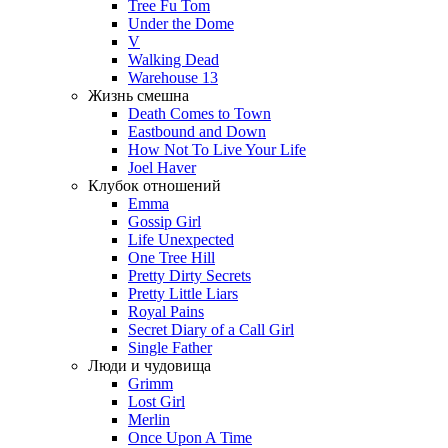
Tree Fu Tom
Under the Dome
V
Walking Dead
Warehouse 13
Жизнь смешна
Death Comes to Town
Eastbound and Down
How Not To Live Your Life
Joel Haver
Клубок отношений
Emma
Gossip Girl
Life Unexpected
One Tree Hill
Pretty Dirty Secrets
Pretty Little Liars
Royal Pains
Secret Diary of a Call Girl
Single Father
Люди и чудовища
Grimm
Lost Girl
Merlin
Once Upon A Time