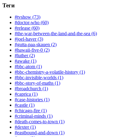
Теги
#tvshow (73)
#doctor-who (60)
#release (60)
#the-war-between-the-land-and-the-sea (6)
#joel-haver (3)
#gutta-paa-skauen (2)
#hawaii-five-0 (2)
#luther (2)
#awake (1)
#bbc-atom (1)
#bbc-chemistry-a-volatile-history (1)
#bbc-invisible-worlds (1)
#bbc-story-of-maths (1)
#broadchurch (1)
#caprica (1)
#case-histories (1)
#castle (1)
#chicago-fire (1)
#criminal-minds (1)
#death-comes-to-town (1)
#dexter (1)
#eastbound-and-down (1)