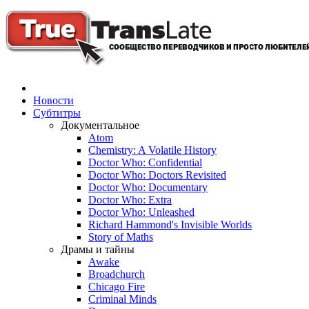
Новости
Субтитры
Документальное
Atom
Chemistry: A Volatile History
Doctor Who: Confidential
Doctor Who: Doctors Revisited
Doctor Who: Documentary
Doctor Who: Extra
Doctor Who: Unleashed
Richard Hammond's Invisible Worlds
Story of Maths
Драмы и тайны
Awake
Broadchurch
Chicago Fire
Criminal Minds