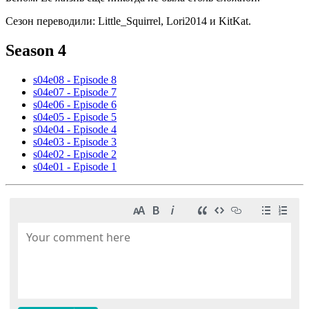
Сезон переводили: Little_Squirrel, Lori2014 и KitKat.
Season 4
s04e08 - Episode 8
s04e07 - Episode 7
s04e06 - Episode 6
s04e05 - Episode 5
s04e04 - Episode 4
s04e03 - Episode 3
s04e02 - Episode 2
s04e01 - Episode 1