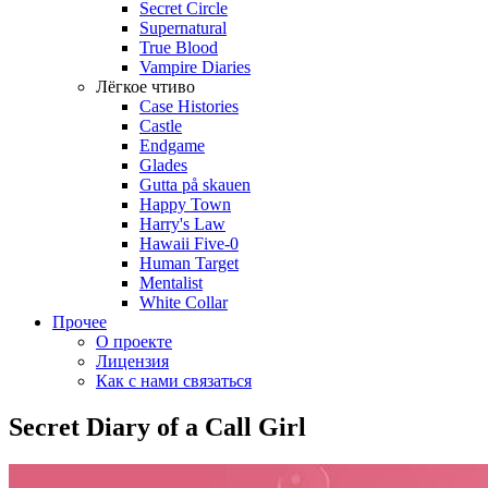
Secret Circle
Supernatural
True Blood
Vampire Diaries
Лёгкое чтиво
Case Histories
Castle
Endgame
Glades
Gutta på skauen
Happy Town
Harry's Law
Hawaii Five-0
Human Target
Mentalist
White Collar
Прочее
О проекте
Лицензия
Как с нами связаться
Secret Diary of a Call Girl