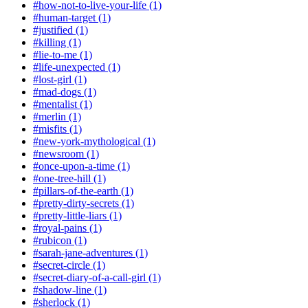
#how-not-to-live-your-life (1)
#human-target (1)
#justified (1)
#killing (1)
#lie-to-me (1)
#life-unexpected (1)
#lost-girl (1)
#mad-dogs (1)
#mentalist (1)
#merlin (1)
#misfits (1)
#new-york-mythological (1)
#newsroom (1)
#once-upon-a-time (1)
#one-tree-hill (1)
#pillars-of-the-earth (1)
#pretty-dirty-secrets (1)
#pretty-little-liars (1)
#royal-pains (1)
#rubicon (1)
#sarah-jane-adventures (1)
#secret-circle (1)
#secret-diary-of-a-call-girl (1)
#shadow-line (1)
#sherlock (1)