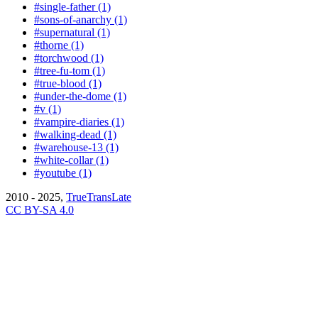
#single-father (1)
#sons-of-anarchy (1)
#supernatural (1)
#thorne (1)
#torchwood (1)
#tree-fu-tom (1)
#true-blood (1)
#under-the-dome (1)
#v (1)
#vampire-diaries (1)
#walking-dead (1)
#warehouse-13 (1)
#white-collar (1)
#youtube (1)
2010 - 2025,
TrueTransLate
CC BY-SA 4.0