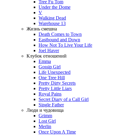
Tree Fu Tom
Under the Dome
V
Walking Dead
Warehouse 13
Жизнь смешна
Death Comes to Town
Eastbound and Down
How Not To Live Your Life
Joel Haver
Клубок отношений
Emma
Gossip Girl
Life Unexpected
One Tree Hill
Pretty Dirty Secrets
Pretty Little Liars
Royal Pains
Secret Diary of a Call Girl
Single Father
Люди и чудовища
Grimm
Lost Girl
Merlin
Once Upon A Time