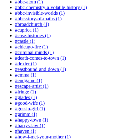
#bbc-atom (1)
#bbc-chemistry-a-volatile-history (1)
#bbc-invisible-worlds (1)
#bbc-story-of-maths (1)
#broadchurch (1)
#caprica (1)
#case-histories (1)
#castle (1)
#chicago-fire (1)
#criminal-minds (1)
#death-comes-to-town (1)
#dexter (1)
#eastbound-and-down (1)
#emma (1)
#endgame (1)
#escape-artist (1)
#fringe (1)
#glades (1)
#good-wife (1)
#gossip-girl (1)
#grimm (1)
#happy-town (1)
#harrys-law (1)
#haven (1)
#how-i-met-your-mother (1)