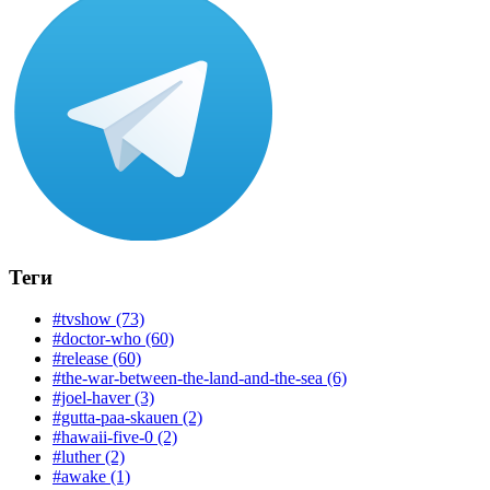
Теги
#tvshow (73)
#doctor-who (60)
#release (60)
#the-war-between-the-land-and-the-sea (6)
#joel-haver (3)
#gutta-paa-skauen (2)
#hawaii-five-0 (2)
#luther (2)
#awake (1)