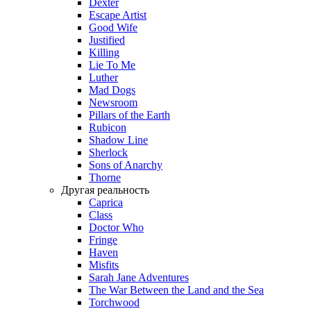
Dexter
Escape Artist
Good Wife
Justified
Killing
Lie To Me
Luther
Mad Dogs
Newsroom
Pillars of the Earth
Rubicon
Shadow Line
Sherlock
Sons of Anarchy
Thorne
Другая реальность
Caprica
Class
Doctor Who
Fringe
Haven
Misfits
Sarah Jane Adventures
The War Between the Land and the Sea
Torchwood